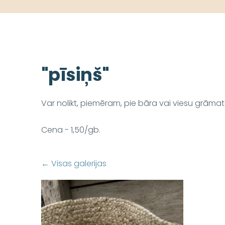
"pīsiņš"
Var nolikt, piemēram, pie bāra vai viesu grāmatas
Cena - 1,50/gb.
Visas galerijas