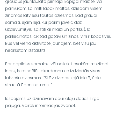
graudus jaunlaulāto pirmajai kopīgai maizītei vai
pankūkām. Lai milti labāk maltos, dziedam visiem
zināmas latviešu tautas dziesmas, kad graudi
samalti, ejam lejā, kur pārim jāveic daži
uzdevumi(visi saistīti ar maizi un pārtiku), lai
pārliecinātos, cik tad gatavi un zinoši viņi ir kopdzīvei.
Būs vēl viena aktivitāte jaunajiem, bet visu jau
nedrīkstam izstāstīt!
Par papildus samaksu vēl noteikti iesakām muzikanti
Indru, kura spēlēs akardeonu un izdziedās visas
latviešu dziesmas.. "
Stāv dzirnas zaļā ielejā, Šalc
strautā ūdens kritums..."
Iespējams uz dzirnavām caur aleju doties zirga
pajūgā. Vairāk informācijas zvanot.