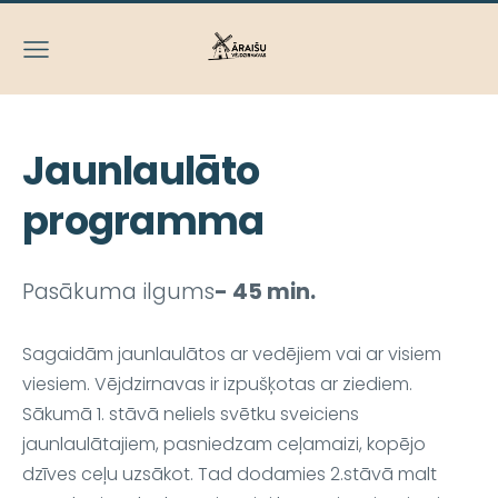
Jaunlaulāto
programma
Pasākuma ilgums
-
45 min.
Sagaidām jaunlaulātos ar vedējiem vai ar visiem
viesiem. Vējdzirnavas ir izpušķotas ar ziediem.
Sākumā 1. stāvā neliels svētku sveiciens
jaunlaulātajiem, pasniedzam ceļamaizi, kopējo
dzīves ceļu uzsākot. Tad dodamies 2.stāvā malt