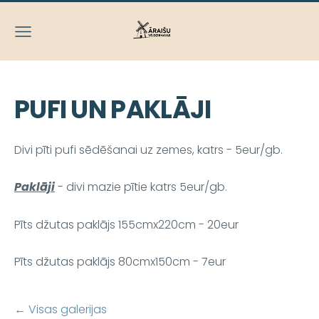
PUFI UN PAKLĀJI
Divi pīti pufi sēdēšanai uz zemes, katrs - 5eur/gb.
Paklāji
- divi mazie pītie katrs 5eur/gb.
Pīts džutas paklājs 155cmx220cm - 20eur
Pīts džutas paklājs 80cmx150cm - 7eur
Visas galerijas