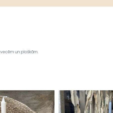
 svecēm un ploškām.